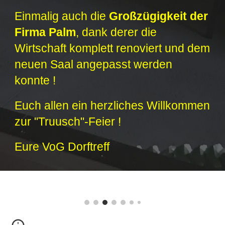
Einmalig auch die
Großzügigkeit der
Firma Palm
, dank derer die
Wirtschaft komplett renoviert und dem
neuen Saal angepasst werden
konnte !
Euch allen ein h
erzliches
W
illkommen
zur "Truusch"-
F
eier !
Eure VoG Dorftreff